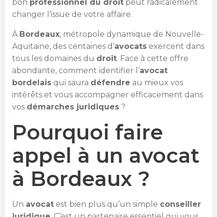
bon
professionnel du droit
peut radicalement
changer l’issue de votre affaire.
À
Bordeaux
, métropole dynamique de Nouvelle-
Aquitaine, des centaines d’
avocats
exercent dans
tous les domaines du
droit
. Face à cette offre
abondante, comment identifier l’
avocat
bordelais
qui saura
défendre
au mieux vos
intérêts et vous accompagner efficacement dans
vos
démarches juridiques
?
Pourquoi faire
appel à un avocat
à Bordeaux ?
Un
avocat
est bien plus qu’un simple
conseiller
juridique
. C’est un partenaire essentiel qui vous